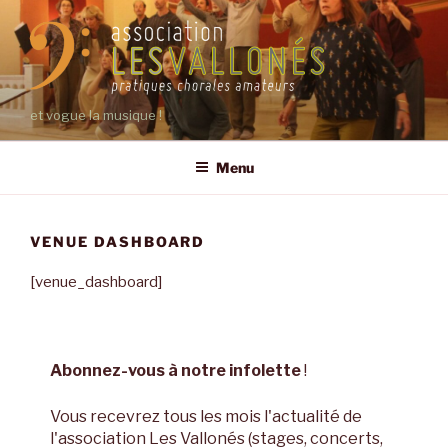
Aller
au
contenu
principal
et vogue la musique !
Menu
VENUE DASHBOARD
[venue_dashboard]
Abonnez-vous à notre infolette
!
Vous recevrez tous les mois l'actualité de
l'association Les Vallonés (stages, concerts,