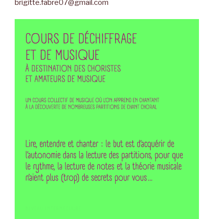
brigitte.fabre07@gmail.com